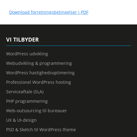
Download forretningsbetingelser i PDF
VI TILBYDER
WordPress udvikling
Webudvikling & programmering
WordPress hastighedsoptimering
Professionel WordPress hosting
Serviceaftale (SLA)
PHP programmering
Web-outsourcing til bureauer
UX & UI-design
PSD & Sketch til WordPress theme