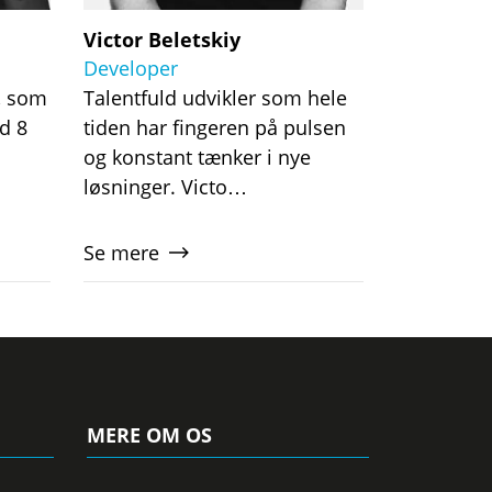
Victor Beletskiy
Developer
t, som
Talentfuld udvikler som hele
d 8
tiden har fingeren på pulsen
og konstant tænker i nye
løsninger. Victo…
Se mere
MERE OM OS