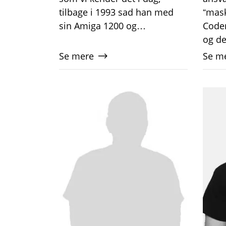
tilbage i 1993 sad han med
“mas
sin Amiga 1200 og…
Coder
og d
Se mere
Se m