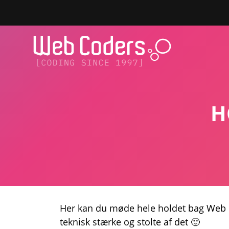
H
Her kan du møde hele holdet bag Web C
teknisk stærke og stolte af det 🙂