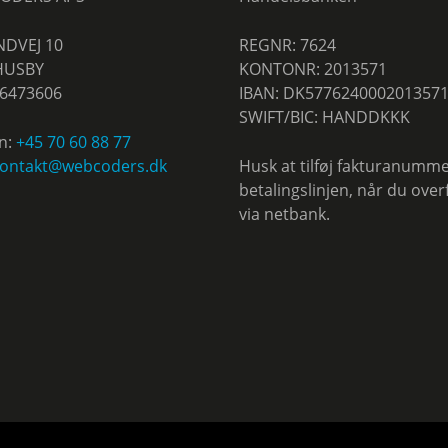
NDVEJ 10
REGNR: 7624
HUSBY
KONTONR: 2013571
36473606
IBAN: DK577624000201357
SWIFT/BIC: HANDDKKK
n:
+45 70 60 88 77
ontakt@webcoders.dk
Husk at tilføj fakturanumme
betalingslinjen, når du over
via netbank.