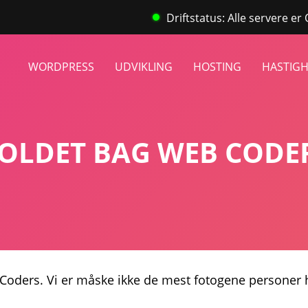
Driftstatus: Alle servere er
WORDPRESS
UDVIKLING
HOSTING
HASTIG
OLDET BAG WEB CODE
oders. Vi er måske ikke de mest fotogene personer h