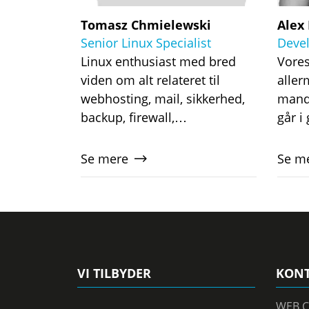
Tomasz Chmielewski
Alex 
Senior Linux Specialist
Deve
Linux enthusiast med bred
Vores
viden om alt relateret til
aller
webhosting, mail, sikkerhed,
mand 
backup, firewall,…
går i
Se mere
Se m
VI TILBYDER
KONT
WEB C