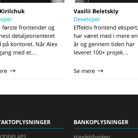
Kirilchuk
Vasilii Beletskiy
loper
Developer
 første frontender og
Effektiv frontend eksper
mest detaljeorienteret
har været med i mere en
på kontoret. Når Alex
år og gennem tiden har
 gang med et…
leveret 100+ projek…
ere
Se mere
AKTOPLYSNINGER
BANKOPLYSNINGER
ODERS APS
Handelsbanken