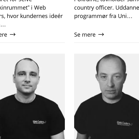
kinrummet” i Web
country officer. Uddanne
s, hvor kundernes ideér
programmør fra Uni…
e…
ere
Se mere