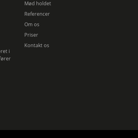
Mød holdet
Referencer
Om os
1
Priser
Kontakt os
ret i
fører