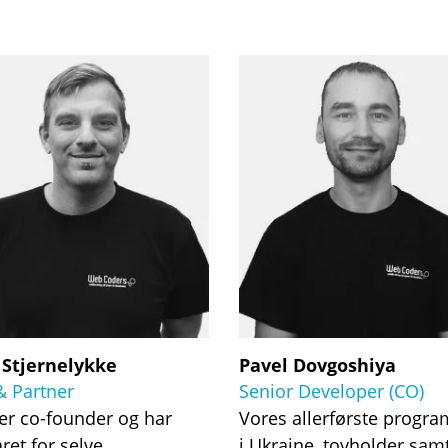
 Stjernelykke
Pavel Dovgoshiya
& Partner
Senior Developer (CO)
er co-founder og har
Vores allerførste progr
ret for selve
i Ukraine, tovholder sam