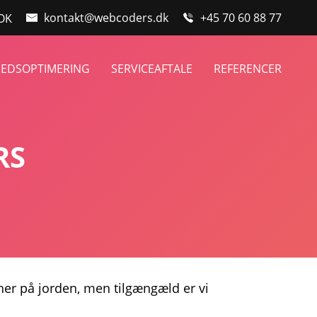
kontakt@webcoders.dk
+45 70 60 88 77
 OK
HEDSOPTIMERING
SERVICEAFTALE
REFERENCER
RS
er på jorden, men tilgængæld er vi