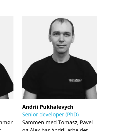
Andrii Pukhalevych
Senior developer (PhD)
ammør
Sammen med Tomasz, Pavel
t
og Alex har Andrii arbejdet