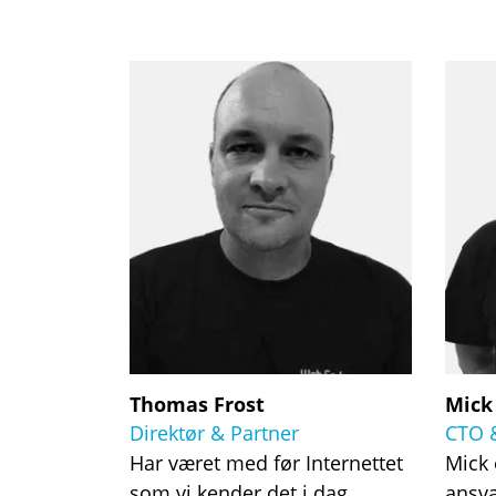
Thomas Frost
Mick
Direktør & Partner
CTO 
Har været med før Internettet
Mick 
som vi kender det i dag,
ansva