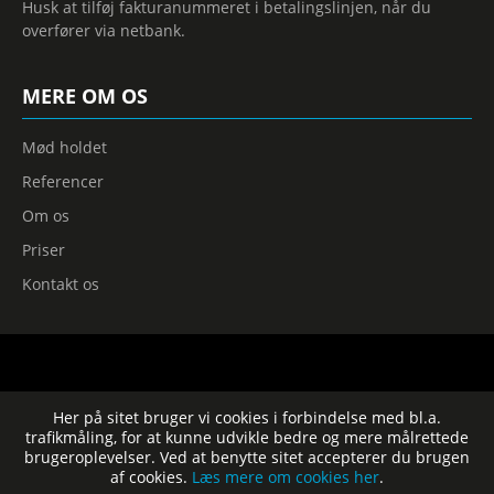
Husk at tilføj fakturanummeret i betalingslinjen, når du
overfører via netbank.
MERE OM OS
Mød holdet
Referencer
Om os
Priser
Kontakt os
Her på sitet bruger vi cookies i forbindelse med bl.a.
Privatlivspolitik
trafikmåling, for at kunne udvikle bedre og mere målrettede
Cookies
brugeroplevelser. Ved at benytte sitet accepterer du brugen
Forretningsbetingelser
af cookies.
Læs mere om cookies her
.
Site map